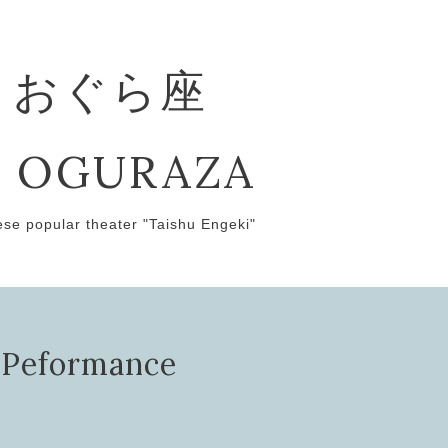
 おぐら座
 OGURAZA
ese popular theater "Taishu Engeki"
ormance