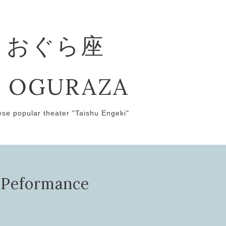
 おぐら座
 OGURAZA
ese popular theater "Taishu Engeki"
ormance