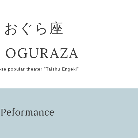
 おぐら座
 OGURAZA
ese popular theater "Taishu Engeki"
ormance