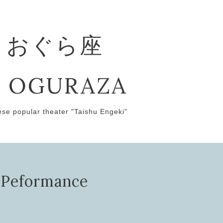
 おぐら座
 OGURAZA
ese popular theater "Taishu Engeki"
ormance