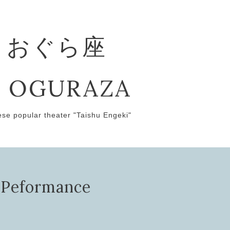
 おぐら座
 OGURAZA
ese popular theater "Taishu Engeki"
ormance