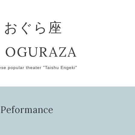
 おぐら座
 OGURAZA
ese popular theater "Taishu Engeki"
ormance