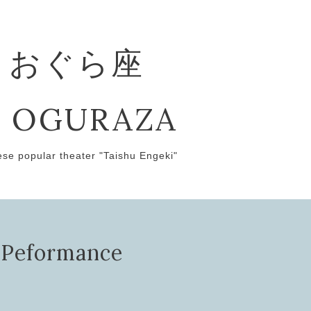
 おぐら座
 OGURAZA
ese popular theater "Taishu Engeki"
ormance